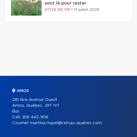
sont là pour rester
STYLE DE VIE
|
17 juillet 2026
AMOS
281 1ère Avenue Ouest
Amos, Québec, J9T 1V1
Bur.:
Cell.:
819 443-1616
Courriel:
martine.riopel@remax-quebec.com