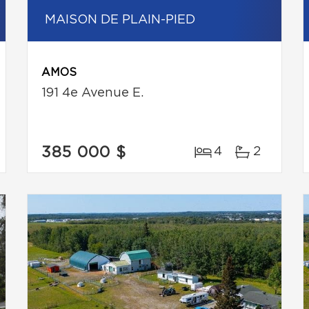
MAISON DE PLAIN-PIED
AMOS
191 4e Avenue E.
385 000 $
4
2