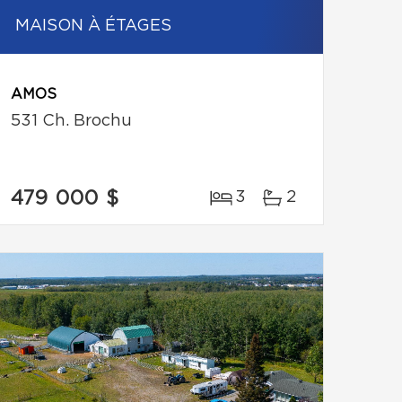
MAISON À ÉTAGES
AMOS
531 Ch. Brochu
479 000 $
3
2